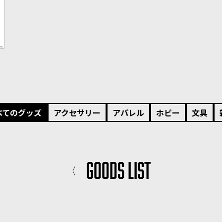
べてのグッズ
アクセサリー
アパレル
ホビー
文具
GOODS LIST
〈