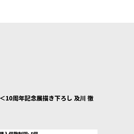
10周年記念展描き下ろし 及川 徹
購入個数制限: 5個