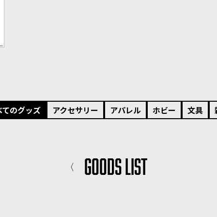
べてのグッズ
アクセサリー
アパレル
ホビー
文具
GOODS LIST
〈