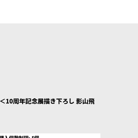
＜10周年記念展描き下ろし 影山飛
購入個数制限: 5個