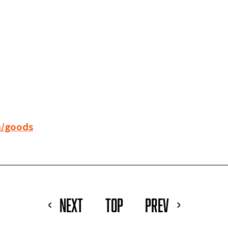
m/goods
NEXT
TOP
PREV
<
>