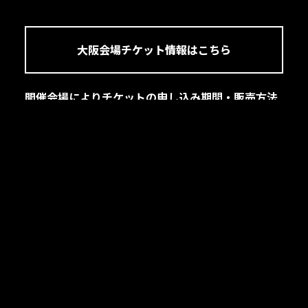
大阪会場チケット情報はこちら
開催会場によりチケットの申し込み期間・販売方法
が異なります。
各会場ごとの販売方法を一読いただきお申込みくだ
さい。
展示内容はTVアニメ「ハイキュー!!」シーズン1～シ
ーズン4の内容で構成されております。
来場特典：オリジナルクリアカード（全会場共通）